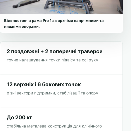
Вільностояча рама Pro 1 з верхніми напрямними та
нижніми опорами.
2 поздовжні + 2 поперечні траверси
точне налаштування точки підвісу та осі руху
12 верхніх і 6 бокових точок
різні вектори підтримки, стабілізації та опору
До 200 кг
стабільна металева конструкція для клінічного